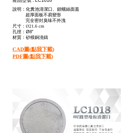
產品型號
:
LC1018
說明：化糞池清潔口、鎖螺絲面蓋
超厚面板不易變形
完全密封臭味不外洩
尺寸：
Ø
21.6
cm
Ø8”
孔徑：
材質：砂模銅澆鑄
CAD圖(點我下載)
PDF圖(點我下載)