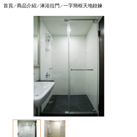
首頁
商品介紹
淋浴拉門
一字簡框天地鉸鍊
／
／
／