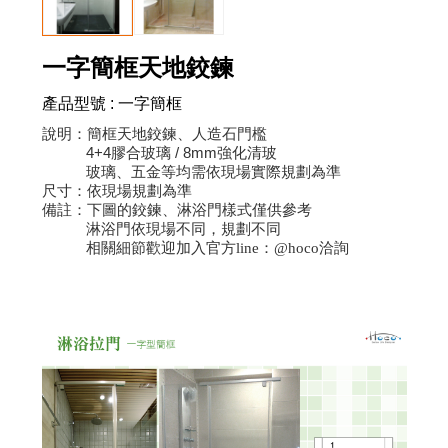
一字簡框天地鉸鍊
產品型號
:
一字簡框
說明：簡框天地鉸鍊、人造石門檻
4+4膠合玻璃 / 8mm強化清玻
玻璃、五金等均需依現場實際規劃為準
尺寸：依現場規劃為準
備註：下圖的鉸鍊、淋浴門樣式僅供參考
淋浴門依現場不同，規劃不同
相關細節歡迎加入官方line：@hoco洽詢