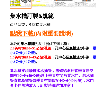
集水槽訂製&規範
產品型號
:
各款式集水槽
點我下載
(內附重要說明)
本公司集水槽開孔尺寸提供下列 2 種：
2.0英吋(約50~51公釐)孔徑
→孔中心至底槽邊(外)緣，
最
小4公分(40公釐)
。
1.5英吋(約42~43公釐)孔徑
→孔中心至底槽邊(外)緣，
最
小3公分(30公釐)
。
集水槽接現場排水承插管，需確認承插管垂直淨空
間有4公分(40公釐)以上垂直空間放置水門。
若承插
管直接為彎管或垂直空間低於4公分(40公釐)，水門
會卡住無法放入，訂製時請詳加注意！